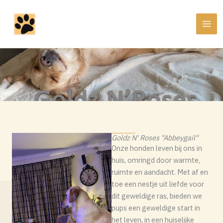
Ga
naar
de
inhoud
Goldz N' Roses "Abbeygail"
Onze honden leven bij ons in
huis, omringd door warmte,
ruimte en aandacht. Met af en
toe een nestje uit liefde voor
dit geweldige ras, bieden we
pups een geweldige start in
het leven, in een huiselijke