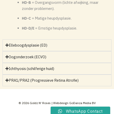
HD-B
= Overgangsvorm (lichte afwijking, maar
zonder problemen).
HD-C
= Matige heupdysplasie.
HD-D/E
= Ernstige heupdysplasie.
Elleboogdysplasie (ED)
Oogonderzoek (ECVO)
Ichthyosis (schilferige huid)
PRA1/PRA2 (Progressieve Retina Atrofie)
© 2026 Goldz N' Roses | Webdesign GoDanza Media BV
WhatsApp Contact