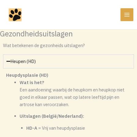
Ga
naar
de
inhoud
Gezondheidsuitslagen
Wat betekenen de gezonheids uitslagen?
Heupen (HD)
Heupdysplasie (HD)
Wat is het?
Een aandoening waarbij de heupkom en heupkop niet
goed in elkaar passen, wat op latere leeftijd pijn en
artrose kan veroorzaken.
Uitslagen (België/Nederland):
HD-A
= Vrij van heupdysplasie